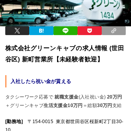
株式会社グリーンキャブの求人情報 (世田
谷区) 新町営業所
【未経験者歓迎】
入社したら祝い金が貰える
タクシーワーク応募で
就職支援金
(入社祝い金)
20万円
＋グリーンキャブ
生活支援金10万円
＝総額
30万円
支給
[勤務地]
〒154-0015 東京都世田谷区桜新町2丁目30-
10