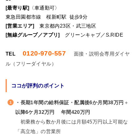
[最寄り駅]
〈車通勤可〉
東急田園都市線 桜新町駅 徒歩9分
[営業エリア]
東京都内23区・武三地区
[無線グループ／アプリ]
グリーンキャブ／S.RIDE
0120-970-557
TEL
面接・説明会専用ダイヤ
ル（フリーダイヤル）
ココが評判のポイント
・
長期
1年間の
給料保証・
配属後6か月間38万円
＋
以降6ケ月32万円 年間420万円
初乗務から数か月後には月額45万円以上可能な
「高立地」の営業所