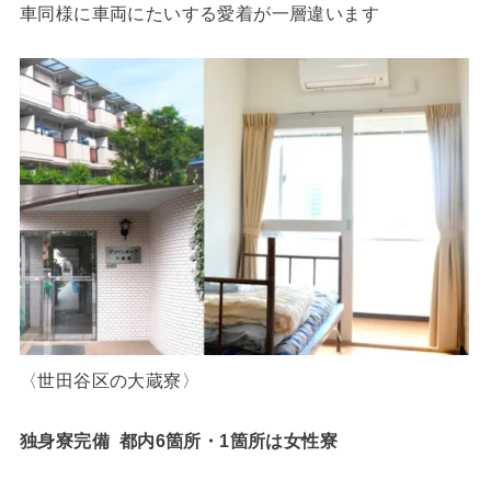
車同様に車両にたいする愛着が一層違います
〈世田谷区の大蔵寮〉
独身寮完備 都内6箇所・1箇所は女性寮