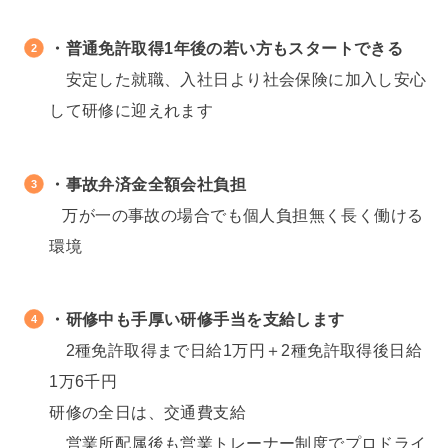
↓
・普通免許取得
1年
後の若い方もスタートできる
安定した就職、入社日より社会保険に加入し安心
して研修に迎えれます
↓
・事故弁済金全額会社負担
万が一の事故の場合でも個人負担無く長く働ける
環境
↓
・研修中も手厚い研修手当を支給します
2種免許取得まで日給1万円＋2種免許取得後日給
1万6千円
研修の全日は、交通費支給
営業所配属後も営業トレーナー制度でプロドライ