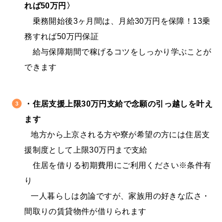
れば50万円
〉
乗務開始後3ヶ月間は、月給30万円を保障！13乗
務すれば50万円保証
・
給与保障期間で稼げるコツをしっかり学ぶことが
できます
↓
・
住居支援上限30万円支給で念願の引っ越しを叶え
ます
地方から上京
される方や寮が希望の方には住居支
援制度として上限30万円まで支給
・
住居を借りる初期費用にご利用ください※条件有
り
一人暮らしは勿論ですが、家族用の好きな広さ・
間取りの賃貸物件が借りられます