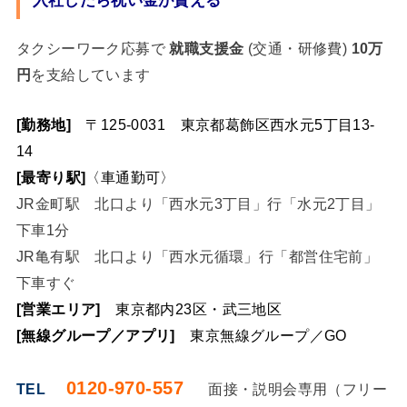
タクシーワーク応募で
就職支援金
(交通・研修費)
10万
円
を支給しています
[勤務地]
〒125-0031 東京都葛飾区西水元5丁目13-
14
[最寄り駅]
〈
車通勤可
〉
JR金町駅 北口より「西水元3丁目」行「水元2丁目」
下車1分
JR亀有駅 北口より「西水元循環」行「都営住宅前」
下車すぐ
[営業エリア]
東京都内23区・武三地区
[無線グループ／アプリ]
東京無線グループ／GO
0120-970-557
TEL
面接・説明会専用（フリー